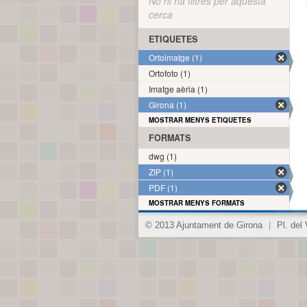
No hi ha filtres per aquesta
cerca
ETIQUETES
Ortoimatge (1)
Ortofoto (1)
Imatge aèria (1)
Girona (1)
MOSTRAR MENYS ETIQUETES
FORMATS
dwg (1)
ZIP (1)
PDF (1)
MOSTRAR MENYS FORMATS
© 2013 Ajuntament de Girona
|
Pl. del