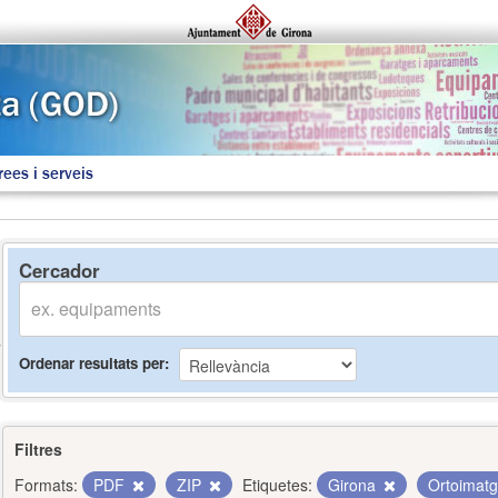
rees i serveis
Cercador
Ordenar resultats per
Filtres
Formats:
PDF
ZIP
Etiquetes:
Girona
Ortoimat