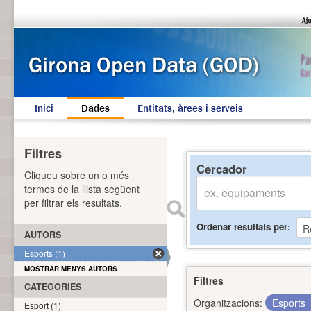
Inici
Dades
Entitats, àrees i serveis
Filtres
Cercador
Cliqueu sobre un o més
termes de la llista següent
per filtrar els resultats.
Ordenar resultats per
AUTORS
Esports (1)
MOSTRAR MENYS AUTORS
Filtres
CATEGORIES
Organitzacions:
Esports
Esport (1)