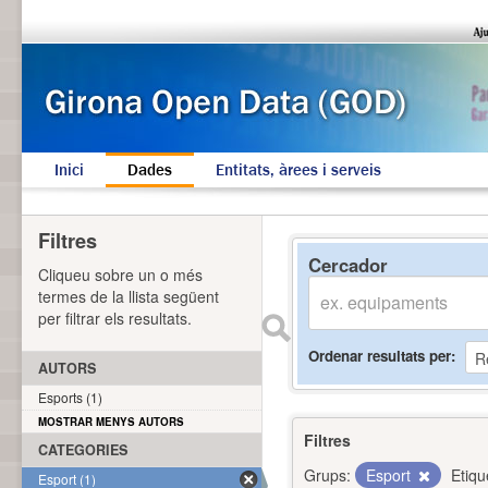
Inici
Dades
Entitats, àrees i serveis
Filtres
Cercador
Cliqueu sobre un o més
termes de la llista següent
per filtrar els resultats.
Ordenar resultats per
AUTORS
Esports (1)
MOSTRAR MENYS AUTORS
Filtres
CATEGORIES
Grups:
Esport
Etiqu
Esport (1)