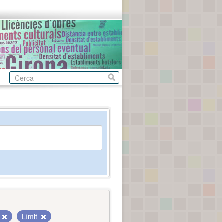
a
Límit