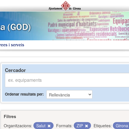
rees i serveis
Cercador
Ordenar resultats per
Filtres
Organitzacions:
Salut
Formats:
ZIP
Etiquetes:
Giron