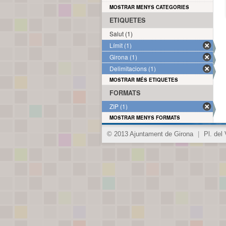
MOSTRAR MENYS CATEGORIES
ETIQUETES
Salut (1)
Límit (1)
Girona (1)
Delimitacions (1)
MOSTRAR MÉS ETIQUETES
FORMATS
ZIP (1)
MOSTRAR MENYS FORMATS
© 2013 Ajuntament de Girona
|
Pl. del