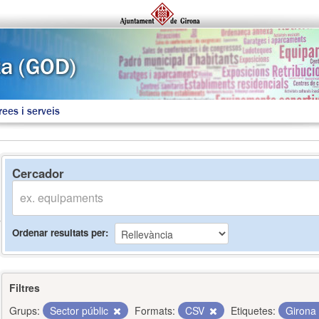
rees i serveis
Cercador
Ordenar resultats per
Filtres
Grups:
Sector públic
Formats:
CSV
Etiquetes:
Girona