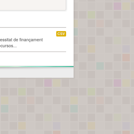
CSV
cessitat de finançament
ecursos...