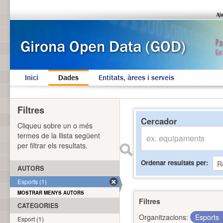
Inici
Dades
Entitats, àrees i serveis
Filtres
Cercador
Cliqueu sobre un o més
termes de la llista següent
per filtrar els resultats.
Ordenar resultats per
AUTORS
Esports (1)
MOSTRAR MENYS AUTORS
Filtres
CATEGORIES
Organitzacions:
Esports
Esport (1)