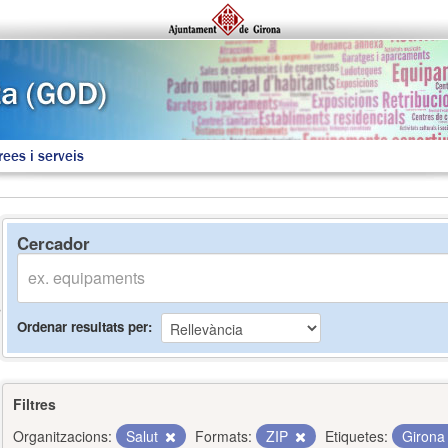
rees i serveis
Cercador
Ordenar resultats per
Filtres
Organitzacions:
Salut
Formats:
ZIP
Etiquetes:
Giron