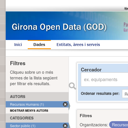
Inici
Dades
Entitats, àrees i serveis
Filtres
Cercador
Cliqueu sobre un o més
termes de la llista següent
per filtrar els resultats.
Ordenar resultats per
AUTORS
Recursos Humans (1)
MOSTRAR MENYS AUTORS
Filtres
CATEGORIES
Organitzacions:
Recurs
Sector públic (1)