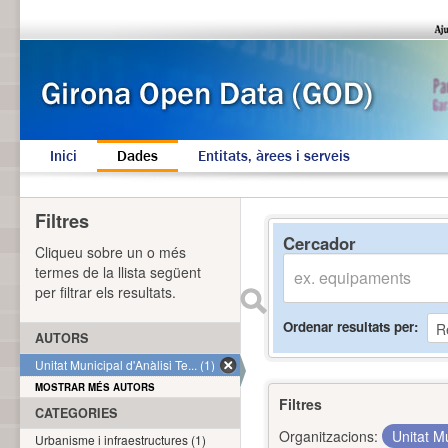
Inici
Dades
Entitats, àrees i serveis
Filtres
Cercador
Cliqueu sobre un o més
termes de la llista següent
per filtrar els resultats.
Ordenar resultats per
AUTORS
Unitat Municipal d'Anàlisi Te... (1)
MOSTRAR MÉS AUTORS
Filtres
CATEGORIES
Organitzacions:
Unitat Mu
Urbanisme i infraestructures (1)