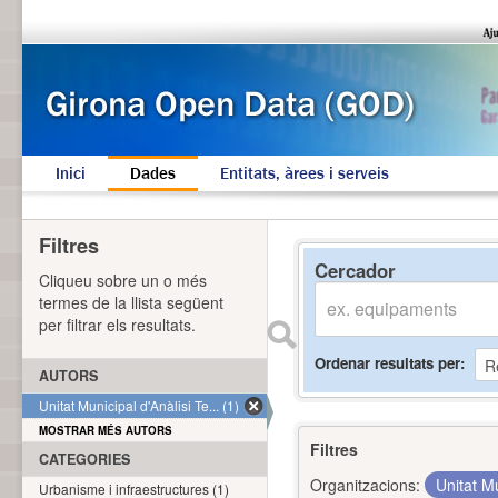
Inici
Dades
Entitats, àrees i serveis
Filtres
Cercador
Cliqueu sobre un o més
termes de la llista següent
per filtrar els resultats.
Ordenar resultats per
AUTORS
Unitat Municipal d'Anàlisi Te... (1)
MOSTRAR MÉS AUTORS
Filtres
CATEGORIES
Organitzacions:
Unitat Mu
Urbanisme i infraestructures (1)