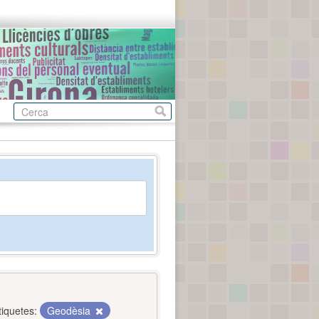
tiquetes:
Geodèsia