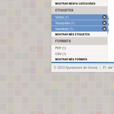
MOSTRAR MENYS CATEGORIES
ETIQUETES
Vèrtex (1)
Topografia (1)
Geodèsia (1)
MOSTRAR MÉS ETIQUETES
FORMATS
PDF (1)
CSV (1)
MOSTRAR MÉS FORMATS
© 2013 Ajuntament de Girona
|
Pl. del