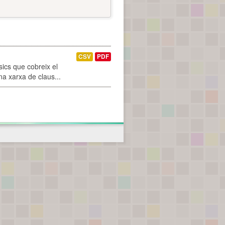
CSV
PDF
ics que cobreix el
na xarxa de claus...