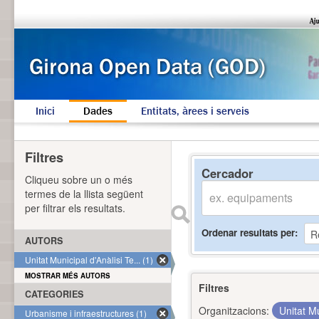
Inici
Dades
Entitats, àrees i serveis
Filtres
Cercador
Cliqueu sobre un o més
termes de la llista següent
per filtrar els resultats.
Ordenar resultats per
AUTORS
Unitat Municipal d'Anàlisi Te... (1)
MOSTRAR MÉS AUTORS
Filtres
CATEGORIES
Organitzacions:
Unitat Mu
Urbanisme i infraestructures (1)