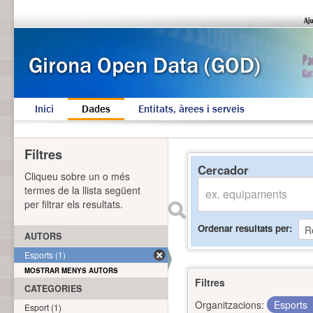
Inici
Dades
Entitats, àrees i serveis
Filtres
Cercador
Cliqueu sobre un o més
termes de la llista següent
per filtrar els resultats.
Ordenar resultats per
AUTORS
Esports (1)
MOSTRAR MENYS AUTORS
Filtres
CATEGORIES
Organitzacions:
Esports
Esport (1)