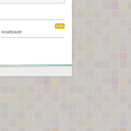
CSV
localització