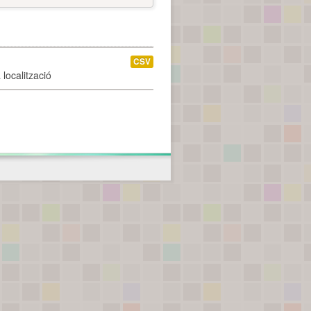
CSV
localització