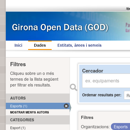
Inici
Dades
Entitats, àrees i serveis
Filtres
Cercador
Cliqueu sobre un o més
termes de la llista següent
per filtrar els resultats.
Ordenar resultats per
AUTORS
Esports (1)
MOSTRAR MENYS AUTORS
Filtres
CATEGORIES
Organitzacions:
Esports
Esport (1)