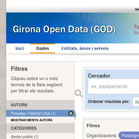
Inici
Dades
Entitats, àrees i serveis
Filtres
Cercador
Cliqueu sobre un o més
termes de la llista següent
per filtrar els resultats.
Ordenar resultats per
AUTORS
Paisatge i Hàbitat Urbà (1)
MOSTRAR MENYS AUTORS
Filtres
CATEGORIES
Organitzacions:
Paisatge
Sector públic (1)