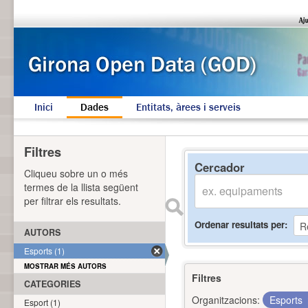
Inici
Dades
Entitats, àrees i serveis
Filtres
Cercador
Cliqueu sobre un o més
termes de la llista següent
per filtrar els resultats.
Ordenar resultats per
AUTORS
Esports (1)
MOSTRAR MÉS AUTORS
Filtres
CATEGORIES
Organitzacions:
Esports
Esport (1)