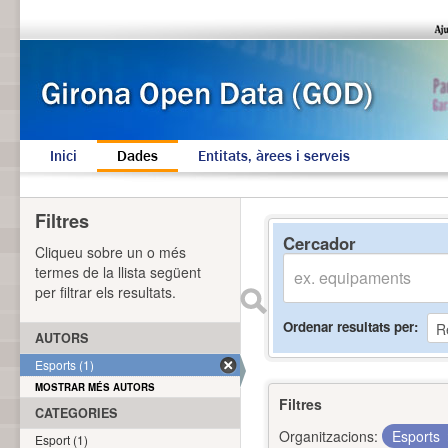
Inici
Dades
Entitats, àrees i serveis
Filtres
Cercador
Cliqueu sobre un o més
termes de la llista següent
per filtrar els resultats.
Ordenar resultats per
AUTORS
Esports (1)
MOSTRAR MÉS AUTORS
Filtres
CATEGORIES
Organitzacions:
Esports
Esport (1)