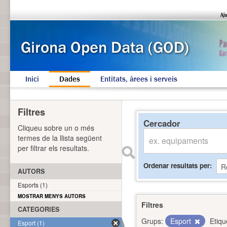
Inici
Dades
Entitats, àrees i serveis
Filtres
Cercador
Cliqueu sobre un o més
termes de la llista següent
per filtrar els resultats.
Ordenar resultats per
AUTORS
Esports (1)
MOSTRAR MENYS AUTORS
Filtres
CATEGORIES
Grups:
Esport
Etiqu
Esport (1)