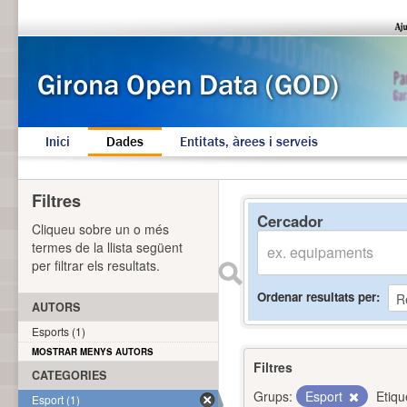
Inici
Dades
Entitats, àrees i serveis
Filtres
Cercador
Cliqueu sobre un o més
termes de la llista següent
per filtrar els resultats.
Ordenar resultats per
AUTORS
Esports (1)
MOSTRAR MENYS AUTORS
Filtres
CATEGORIES
Grups:
Esport
Etiqu
Esport (1)