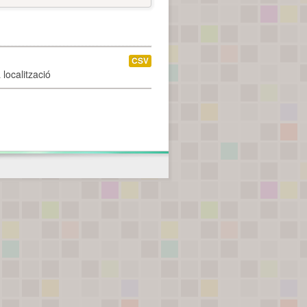
CSV
localització