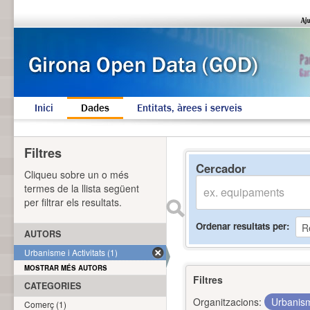
Inici
Dades
Entitats, àrees i serveis
Filtres
Cercador
Cliqueu sobre un o més
termes de la llista següent
per filtrar els resultats.
Ordenar resultats per
AUTORS
Urbanisme i Activitats (1)
MOSTRAR MÉS AUTORS
Filtres
CATEGORIES
Organitzacions:
Urbanism
Comerç (1)