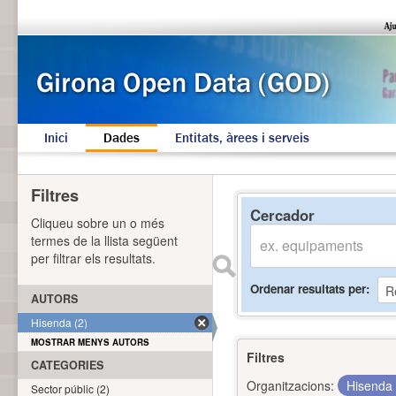
Inici
Dades
Entitats, àrees i serveis
Filtres
Cercador
Cliqueu sobre un o més
termes de la llista següent
per filtrar els resultats.
Ordenar resultats per
AUTORS
Hisenda (2)
MOSTRAR MENYS AUTORS
Filtres
CATEGORIES
Organitzacions:
Hisenda
Sector públic (2)