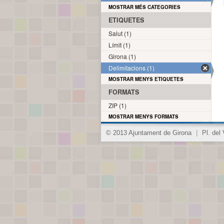
MOSTRAR MÉS CATEGORIES
ETIQUETES
Salut (1)
Límit (1)
Girona (1)
Delimitacions (1)
MOSTRAR MENYS ETIQUETES
FORMATS
ZIP (1)
MOSTRAR MENYS FORMATS
© 2013 Ajuntament de Girona
|
Pl. del