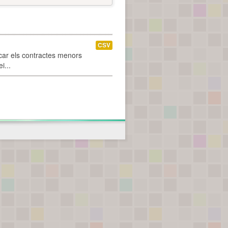
CSV
car els contractes menors
i...