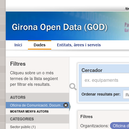
Inici
Dades
Entitats, àrees i serveis
Filtres
Cercador
Cliqueu sobre un o més
termes de la llista següent
per filtrar els resultats.
Ordenar resultats per
AUTORS
Oficina de Comunicació, Docum... (1)
MOSTRAR MENYS AUTORS
Filtres
CATEGORIES
Organitzacions:
Oficina 
Sector públic (1)