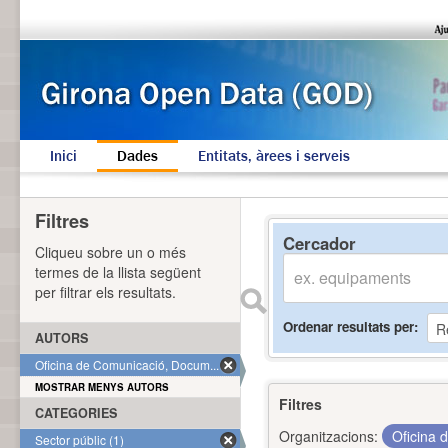
Inici
Dades
Entitats, àrees i serveis
Filtres
Cercador
Cliqueu sobre un o més
termes de la llista següent
per filtrar els resultats.
Ordenar resultats per
AUTORS
Oficina de Comunicació, Docum... (1)
MOSTRAR MENYS AUTORS
Filtres
CATEGORIES
Organitzacions:
Oficina 
Sector públic (1)