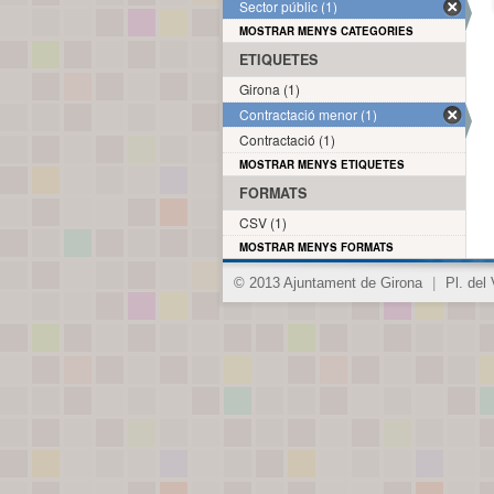
Sector públic (1)
MOSTRAR MENYS CATEGORIES
ETIQUETES
Girona (1)
Contractació menor (1)
Contractació (1)
MOSTRAR MENYS ETIQUETES
FORMATS
CSV (1)
MOSTRAR MENYS FORMATS
© 2013 Ajuntament de Girona
|
Pl. del