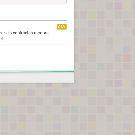
CSV
car els contractes menors
i...