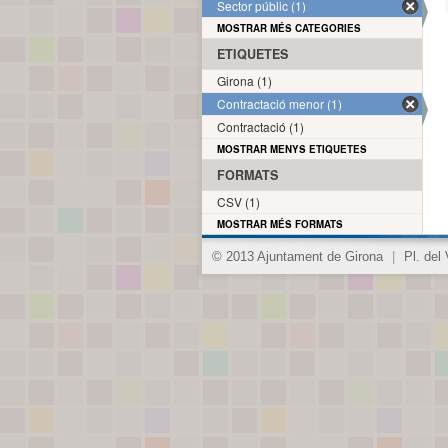
Sector públic (1)
MOSTRAR MÉS CATEGORIES
ETIQUETES
Girona (1)
Contractació menor (1)
Contractació (1)
MOSTRAR MENYS ETIQUETES
FORMATS
CSV (1)
MOSTRAR MÉS FORMATS
© 2013 Ajuntament de Girona
|
Pl. del