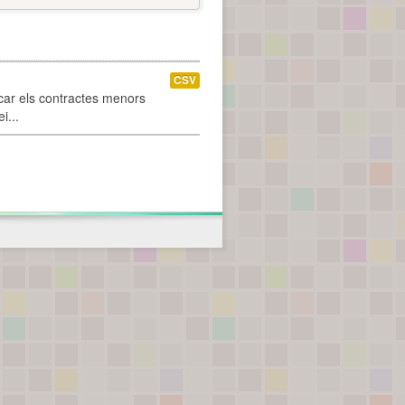
CSV
car els contractes menors
i...