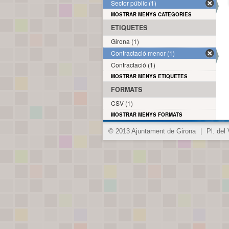
Sector públic (1)
MOSTRAR MENYS CATEGORIES
ETIQUETES
Girona (1)
Contractació menor (1)
Contractació (1)
MOSTRAR MENYS ETIQUETES
FORMATS
CSV (1)
MOSTRAR MENYS FORMATS
© 2013 Ajuntament de Girona
|
Pl. del