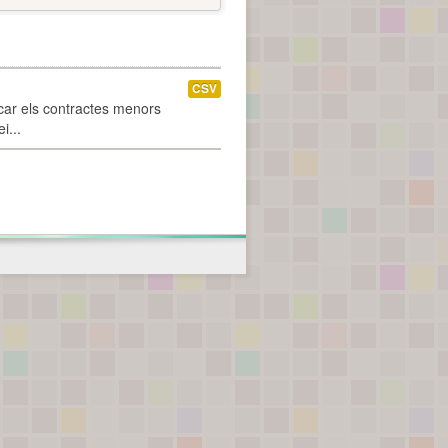
CSV
car els contractes menors
i...