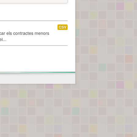
CSV
car els contractes menors
i...