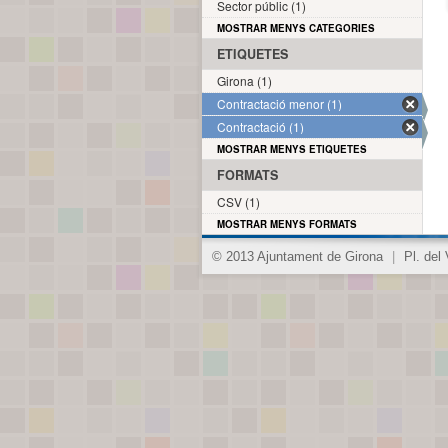
Sector públic (1)
MOSTRAR MENYS CATEGORIES
ETIQUETES
Girona (1)
Contractació menor (1)
Contractació (1)
MOSTRAR MENYS ETIQUETES
FORMATS
CSV (1)
MOSTRAR MENYS FORMATS
© 2013 Ajuntament de Girona
|
Pl. del