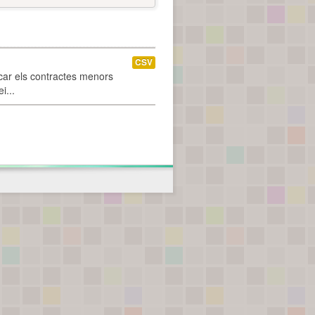
CSV
car els contractes menors
i...