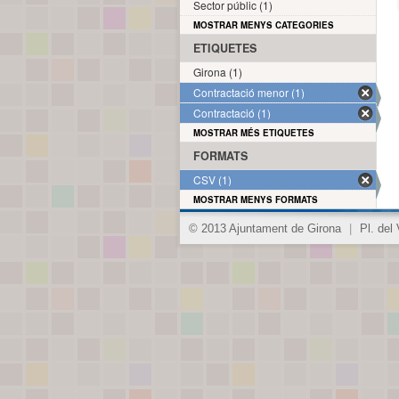
Sector públic (1)
MOSTRAR MENYS CATEGORIES
ETIQUETES
Girona (1)
Contractació menor (1)
Contractació (1)
MOSTRAR MÉS ETIQUETES
FORMATS
CSV (1)
MOSTRAR MENYS FORMATS
© 2013 Ajuntament de Girona
|
Pl. del