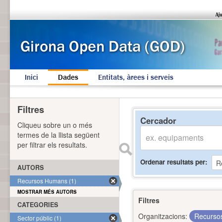
Inici
Dades
Entitats, àrees i serveis
Filtres
Cercador
Cliqueu sobre un o més
termes de la llista següent
per filtrar els resultats.
Ordenar resultats per
AUTORS
Recursos Humans (1)
MOSTRAR MÉS AUTORS
Filtres
CATEGORIES
Organitzacions:
Recurs
Sector públic (1)