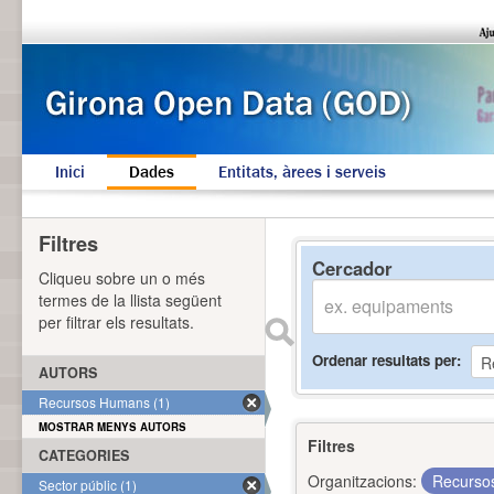
Inici
Dades
Entitats, àrees i serveis
Filtres
Cercador
Cliqueu sobre un o més
termes de la llista següent
per filtrar els resultats.
Ordenar resultats per
AUTORS
Recursos Humans (1)
MOSTRAR MENYS AUTORS
Filtres
CATEGORIES
Organitzacions:
Recurs
Sector públic (1)