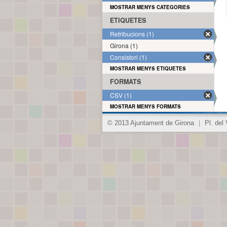
MOSTRAR MENYS CATEGORIES
ETIQUETES
Retribucions (1)
Girona (1)
Consistori (1)
MOSTRAR MENYS ETIQUETES
FORMATS
CSV (1)
MOSTRAR MENYS FORMATS
© 2013 Ajuntament de Girona
|
Pl. del