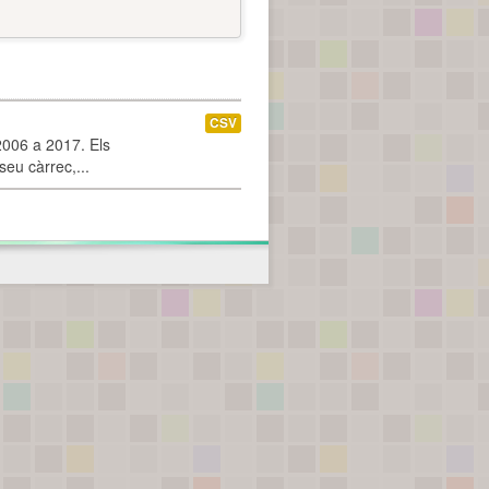
CSV
2006 a 2017. Els
seu càrrec,...