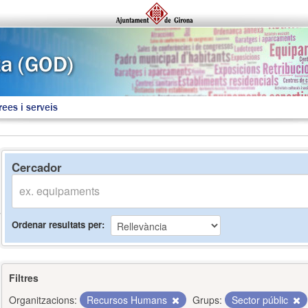
rees i serveis
Cercador
Ordenar resultats per
Filtres
Organitzacions:
Recursos Humans
Grups:
Sector públic