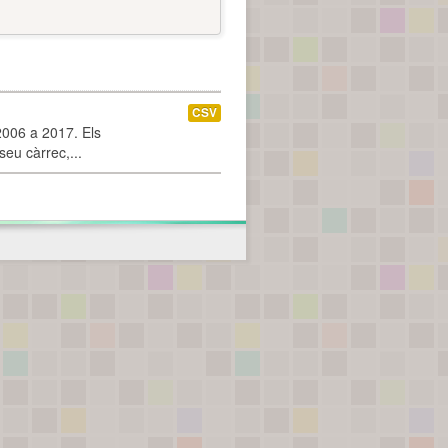
CSV
2006 a 2017. Els
seu càrrec,...