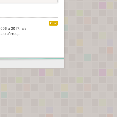
CSV
2006 a 2017. Els
seu càrrec,...