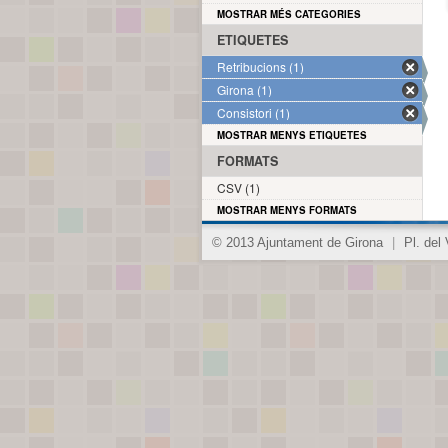
MOSTRAR MÉS CATEGORIES
ETIQUETES
Retribucions (1)
Girona (1)
Consistori (1)
MOSTRAR MENYS ETIQUETES
FORMATS
CSV (1)
MOSTRAR MENYS FORMATS
© 2013 Ajuntament de Girona
|
Pl. del