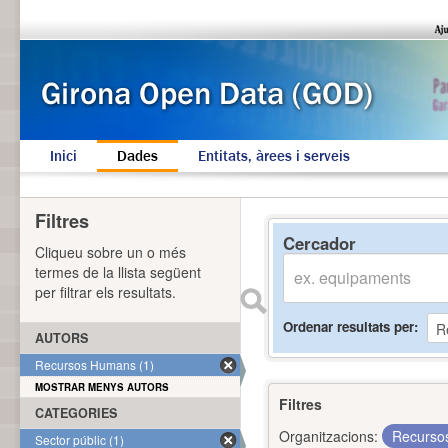
Inici
Dades
Entitats, àrees i serveis
Filtres
Cercador
Cliqueu sobre un o més
termes de la llista següent
per filtrar els resultats.
Ordenar resultats per
AUTORS
Recursos Humans (1)
MOSTRAR MENYS AUTORS
Filtres
CATEGORIES
Organitzacions:
Recurs
Sector públic (1)