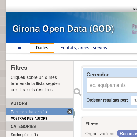
Inici
Dades
Entitats, àrees i serveis
Filtres
Cercador
Cliqueu sobre un o més
termes de la llista següent
per filtrar els resultats.
Ordenar resultats per
AUTORS
Recursos Humans (1)
MOSTRAR MÉS AUTORS
Filtres
CATEGORIES
Organitzacions:
Recurs
Sector públic (1)