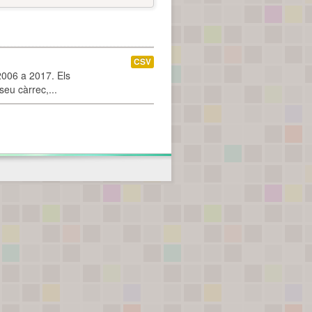
CSV
2006 a 2017. Els
seu càrrec,...