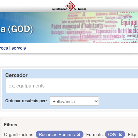
rees i serveis
Cercador
Ordenar resultats per
Filtres
Organitzacions:
Recursos Humans
Formats:
CSV
Etiqu