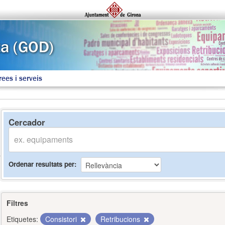
rees i serveis
Cercador
Ordenar resultats per
Filtres
Etiquetes:
Consistori
Retribucions