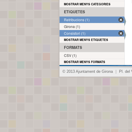
MOSTRAR MENYS CATEGORIES
ETIQUETES
Retribucions (1)
Girona (1)
Consistori (1)
MOSTRAR MENYS ETIQUETES
FORMATS
CSV (1)
MOSTRAR MENYS FORMATS
© 2013 Ajuntament de Girona
|
Pl. del