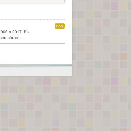
CSV
2006 a 2017. Els
seu càrrec,...