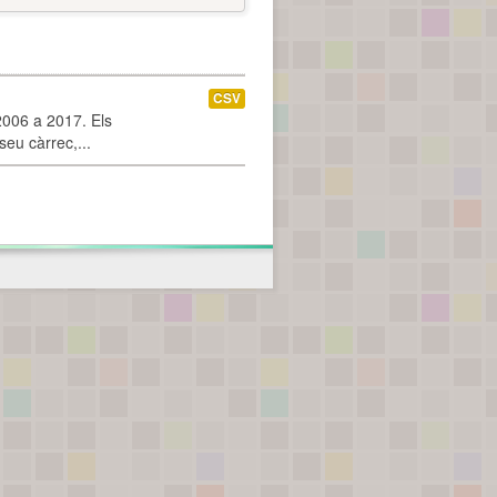
CSV
2006 a 2017. Els
seu càrrec,...