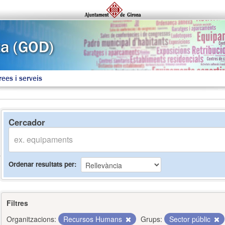
rees i serveis
Cercador
Ordenar resultats per
Filtres
Organitzacions:
Recursos Humans
Grups:
Sector públic