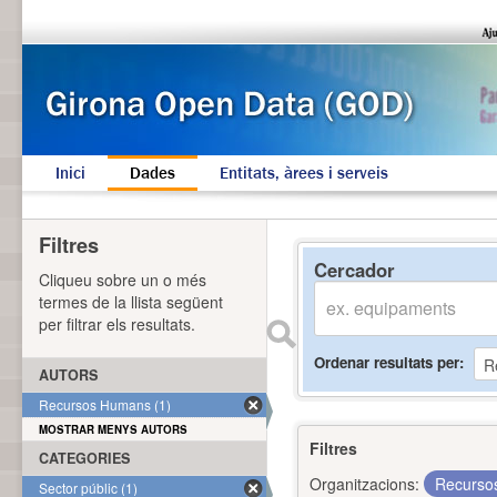
Inici
Dades
Entitats, àrees i serveis
Filtres
Cercador
Cliqueu sobre un o més
termes de la llista següent
per filtrar els resultats.
Ordenar resultats per
AUTORS
Recursos Humans (1)
MOSTRAR MENYS AUTORS
Filtres
CATEGORIES
Organitzacions:
Recurs
Sector públic (1)