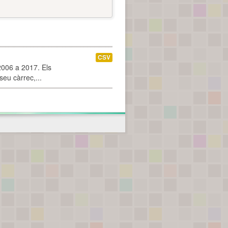
CSV
2006 a 2017. Els
seu càrrec,...