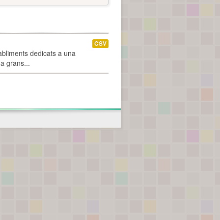
CSV
abliments dedicats a una
 a grans...