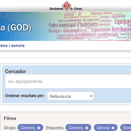
rees i serveis
Cercador
Ordenar resultats per
Filtres
Grups:
Comerç
Etiquetes:
Comerç
Girona
Eco