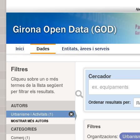
Inici
Dades
Entitats, àrees i serveis
Filtres
Cercador
Cliqueu sobre un o més
termes de la llista següent
per filtrar els resultats.
Ordenar resultats per
AUTORS
Urbanisme i Activitats (1)
MOSTRAR MÉS AUTORS
Filtres
CATEGORIES
Organitzacions:
Urbanism
Comerç (1)