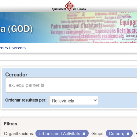
rees i serveis
Cercador
Ordenar resultats per
Filtres
Organitzacions:
Urbanisme i Activitats
Grups:
Comerç