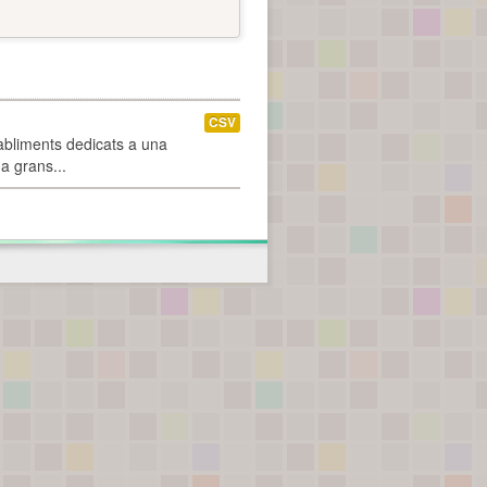
CSV
abliments dedicats a una
 a grans...