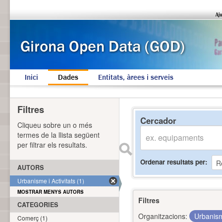
Inici
Dades
Entitats, àrees i serveis
Filtres
Cercador
Cliqueu sobre un o més
termes de la llista següent
per filtrar els resultats.
Ordenar resultats per
AUTORS
Urbanisme i Activitats (1)
MOSTRAR MENYS AUTORS
Filtres
CATEGORIES
Organitzacions:
Urbanism
Comerç (1)