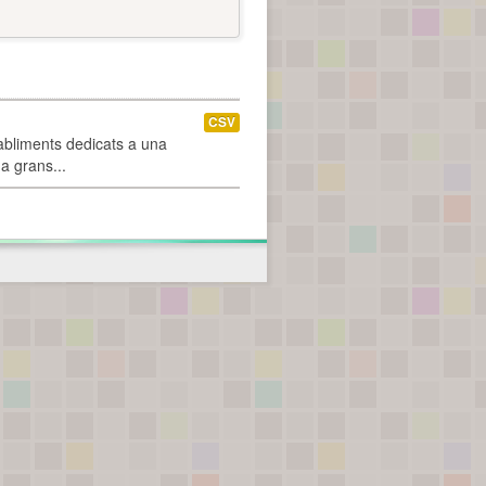
CSV
abliments dedicats a una
 a grans...