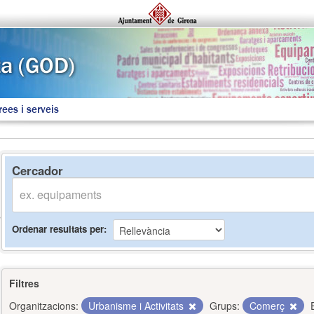
rees i serveis
Cercador
Ordenar resultats per
Filtres
Organitzacions:
Urbanisme i Activitats
Grups:
Comerç